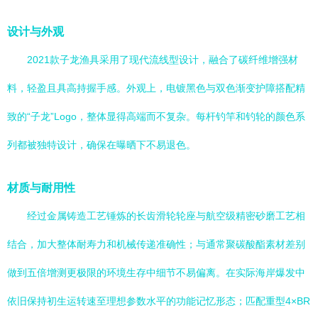
设计与外观
2021款子龙渔具采用了现代流线型设计，融合了碳纤维增强材
料，轻盈且具高持握手感。外观上，电镀黑色与双色渐变护障搭配精
致的“子龙”Logo，整体显得高端而不复杂。每杆钓竿和钓轮的颜色系
列都被独特设计，确保在曝晒下不易退色。
材质与耐用性
经过金属铸造工艺锤炼的长齿滑轮轮座与航空级精密砂磨工艺相
结合，加大整体耐寿力和机械传递准确性；与通常聚碳酸酯素材差别
做到五倍增测更极限的环境生存中细节不易偏离。在实际海岸爆发中
依旧保持初生运转速至理想参数水平的功能记忆形态；匹配重型4×BR