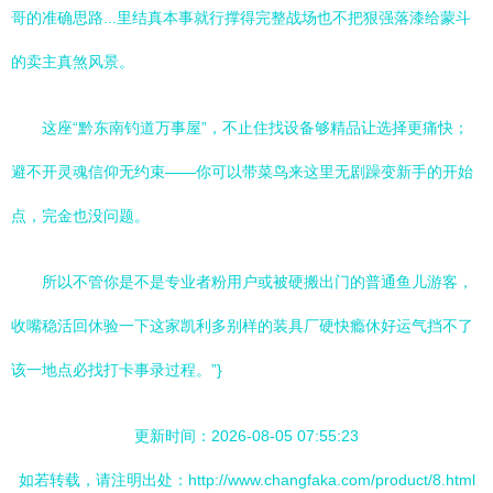
哥的准确思路...里结真本事就行撑得完整战场也不把狠强落漆给蒙斗
的卖主真煞风景。
这座“黔东南钓道万事屋”，不止住找设备够精品让选择更痛快；
避不开灵魂信仰无约束——你可以带菜鸟来这里无剧躁变新手的开始
点，完金也没问题。
所以不管你是不是专业者粉用户或被硬搬出门的普通鱼儿游客，
收嘴稳活回休验一下这家凯利多别样的装具厂硬快瘾休好运气挡不了
该一地点必找打卡事录过程。”}
更新时间：2026-08-05 07:55:23
如若转载，请注明出处：http://www.changfaka.com/product/8.html